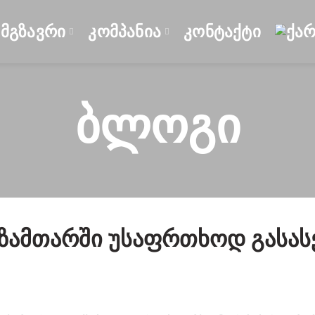
ᲛᲒᲖᲐᲕᲠᲘ
ᲙᲝᲛᲞᲐᲜᲘᲐ
ᲙᲝᲜᲢᲐᲥᲢᲘ
Ბლოგი
 Ზამთარში Უსაფრთხოდ Გას