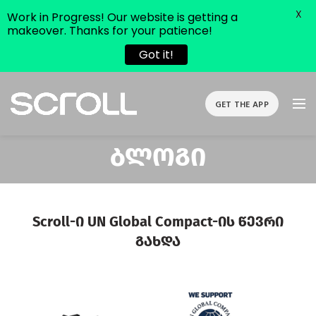
X
Work in Progress! Our website is getting a
makeover. Thanks for your patience!
Got it!
GET THE APP
Ბლოგი
Scroll-Ი UN Global Compact-Ის Წევრი
Გახდა