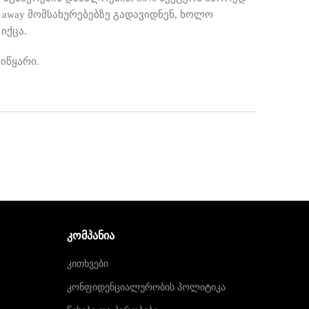
 away მომსახურებებზე გადავიდნენ, ხოლო
იქცა.
იწყარი.
ᲙᲝᲛᲞᲐᲜᲘᲐ
კითხვები
კონფიდენციალურობის პოლიტიკა