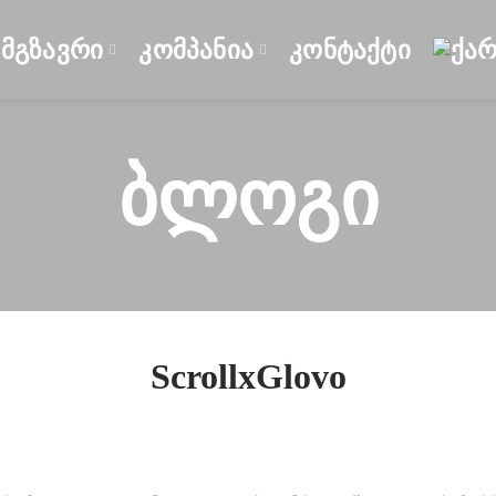
ᲛᲒᲖᲐᲕᲠᲘ
ᲙᲝᲛᲞᲐᲜᲘᲐ
ᲙᲝᲜᲢᲐᲥᲢᲘ
Ბლოგი
ScrollxGlovo