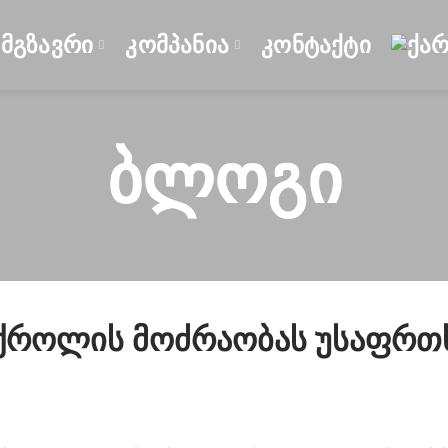
ᲛᲒᲖᲐᲕᲠᲘ
ᲙᲝᲛᲞᲐᲜᲘᲐ
ᲙᲝᲜᲢᲐᲥᲢᲘ
Ბლოგი
ქროლის Მოძრაობას Უსაფრთხ