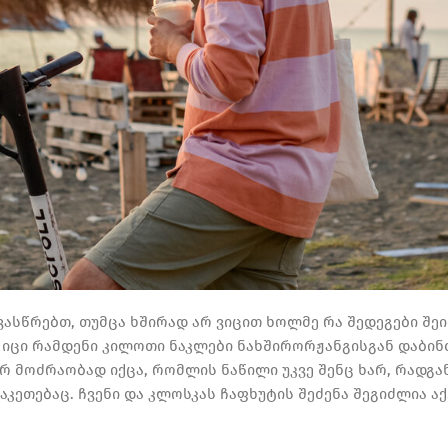
ასწრებთ, თუმცა ხშირად არ ვიცით ხოლმე რა შედეგები შეიძ
იცი რამდენი კილოთი ნაკლები ნახშირორჟანგისგან დაბინძუ
რ მოძრაობად იქცა, რომლის ნაწილი უკვე შენც ხარ, რადგან
კეთებაც. ჩვენი და კლოსკას ჩაფხუტის შეძენა შეგიძლია აქ