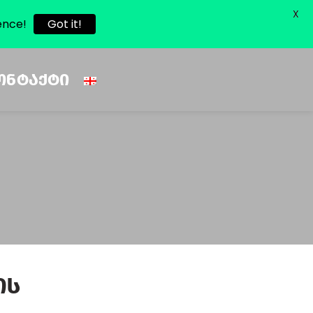
X
ence!
Got it!
ᲝᲜᲢᲐᲥᲢᲘ
ის