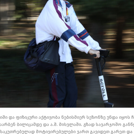
იში და ფიზიკური აქტივობა ნებისმიერ სეზონზე უნდა იყოს
არბენ ბილიკამდე და ა.შ. მისვლაში. გზად სავარჯოშო გან
ნსაკუთრებულად მოტივირებულები ვართ გავიდეთ გარეთ და 