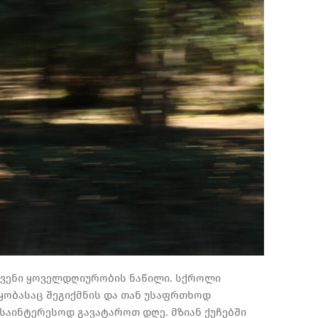
 ჩვენი ყოველდღიურობის ნაწილი. სქროლი
წყობასაც შეგიქმნის და თან უსაფრთხოდ
საინტერესოდ გავატაროთ დღე. მზიან ქუჩებში