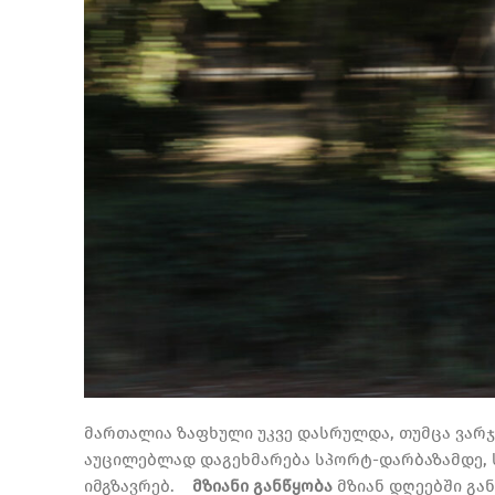
მართალია ზაფხული უკვე დასრულდა, თუმცა ვარჯ
აუცილებლად დაგეხმარება სპორტ-დარბაზამდე, ს
იმგზავრებ.
მზიანი განწყობა
მზიან დღეებში გა