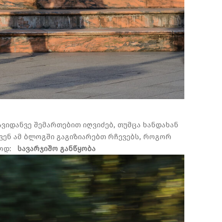
ვიდანვე შემართებით იღვიძებ, თუმცა ხანდახან
ვენ ამ ბლოგში გაგიზიარებთ რჩევებს, როგორ
ოდ:
სავარჯიშო განწყობა