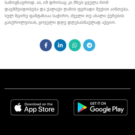
სამოგზაუროდ. აი, იმ დროსაც კი მზეს ყველა რომ
დაემშვიდობება და ქალაქი ღამის ფერადი შუქით აინთება.
სულ მცირე ფანტაზიაა საჭირო, ძველი თუ ახალი ქუჩების
გასქროლვისას, ყოველი დღე დღესასწაულად აქციო.